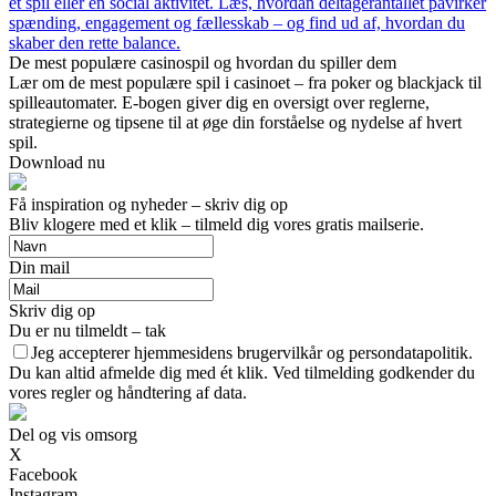
et spil eller en social aktivitet. Læs, hvordan deltagerantallet påvirker
spænding, engagement og fællesskab – og find ud af, hvordan du
skaber den rette balance.
De mest populære casinospil og hvordan du spiller dem
Lær om de mest populære spil i casinoet – fra poker og blackjack til
spilleautomater. E-bogen giver dig en oversigt over reglerne,
strategierne og tipsene til at øge din forståelse og nydelse af hvert
spil.
Download nu
Få inspiration og nyheder – skriv dig op
Bliv klogere med et klik – tilmeld dig vores gratis mailserie.
Din mail
Skriv dig op
Du er nu tilmeldt – tak
Jeg accepterer hjemmesidens brugervilkår og persondatapolitik.
Du kan altid afmelde dig med ét klik. Ved tilmelding godkender du
vores regler og håndtering af data.
Del og vis omsorg
X
Facebook
Instagram