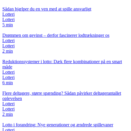
Sådan hjælper du en ven med at spille ansvarligt
Lotteri
Lotteri
5 min
Drømmen om gevinst – derfor fascinerer lodtrækninger os
Lotteri
Lotteri
2 min
Reduktionssystemer i lotto: Dæk flere kombinationer på en smart
måde
Lotteri
Lotteri
6 min
Flere deltagere, større spænding? Sådan påvirker deltagerantallet
oplevelsen
Lotteri
Lotteri
2 min
Lotto i forandring: Nye generationer og ændrede spillevaner
Lotteri