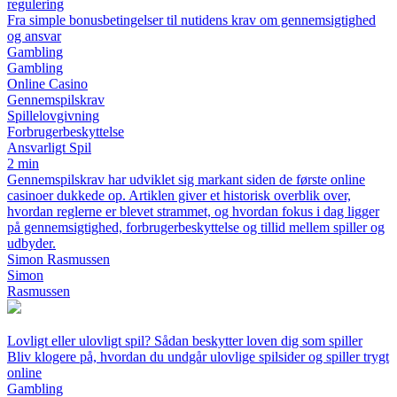
regulering
Fra simple bonusbetingelser til nutidens krav om gennemsigtighed
og ansvar
Gambling
Gambling
Online Casino
Gennemspilskrav
Spillelovgivning
Forbrugerbeskyttelse
Ansvarligt Spil
2 min
Gennemspilskrav har udviklet sig markant siden de første online
casinoer dukkede op. Artiklen giver et historisk overblik over,
hvordan reglerne er blevet strammet, og hvordan fokus i dag ligger
på gennemsigtighed, forbrugerbeskyttelse og tillid mellem spiller og
udbyder.
Simon Rasmussen
Simon
Rasmussen
Lovligt eller ulovligt spil? Sådan beskytter loven dig som spiller
Bliv klogere på, hvordan du undgår ulovlige spilsider og spiller trygt
online
Gambling