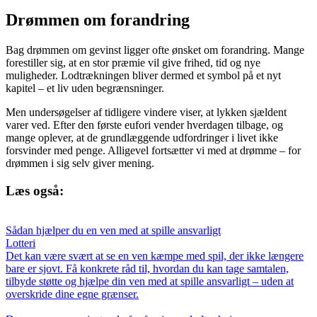
Drømmen om forandring
Bag drømmen om gevinst ligger ofte ønsket om forandring. Mange
forestiller sig, at en stor præmie vil give frihed, tid og nye
muligheder. Lodtrækningen bliver dermed et symbol på et nyt
kapitel – et liv uden begrænsninger.
Men undersøgelser af tidligere vindere viser, at lykken sjældent
varer ved. Efter den første eufori vender hverdagen tilbage, og
mange oplever, at de grundlæggende udfordringer i livet ikke
forsvinder med penge. Alligevel fortsætter vi med at drømme – for
drømmen i sig selv giver mening.
Læs også:
Sådan hjælper du en ven med at spille ansvarligt
Lotteri
Det kan være svært at se en ven kæmpe med spil, der ikke længere
bare er sjovt. Få konkrete råd til, hvordan du kan tage samtalen,
tilbyde støtte og hjælpe din ven med at spille ansvarligt – uden at
overskride dine egne grænser.