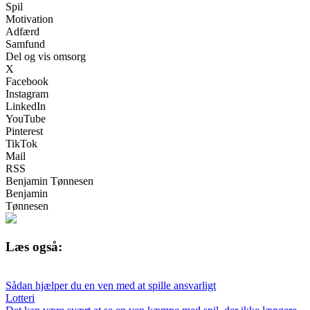
Spil
Motivation
Adfærd
Samfund
Del og vis omsorg
X
Facebook
Instagram
LinkedIn
YouTube
Pinterest
TikTok
Mail
RSS
Benjamin Tønnesen
Benjamin
Tønnesen
Læs også:
Sådan hjælper du en ven med at spille ansvarligt
Lotteri