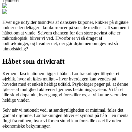
Tønnesen
Hver uge udfylder tusindvis af danskere kuponer, klikker på digitale
lodder eller deltager i konkurrencer på sociale medier – alt sammen i
håbet om at vinde. Selvom chancen for den store gevinst ofte er
mikroskopisk, bliver vi ved. Hvorfor er vi så draget af
lodtrækninger, og hvad er det, der gør drømmen om gevinst så
uimodståelig?
Håbet som drivkraft
Kernen i fascinationen ligger i håbet. Lodtrækninger tilbyder et
øjeblik, hvor alt føles muligt – hvor hverdagen kan vendes på
hovedet med et enkelt heldigt udfald. Psykologer peger på, at denne
følelse af mulighed aktiverer hjernens belønningssystem. Vi får et
lille skud dopamin, hver gang vi forestiller os, at vi kunne være den
heldige vinder.
Selv når vi rationelt ved, at sandsynligheden er minimal, føles det
godt at drømme. Lodtrækningen bliver et symbol på håb – en mental
flugt fra rutinen, hvor vi for en stund kan forestille os et liv uden
økonomiske bekymringer.