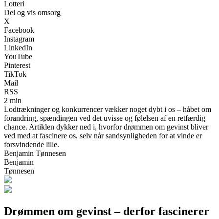
Lotteri
Del og vis omsorg
X
Facebook
Instagram
LinkedIn
YouTube
Pinterest
TikTok
Mail
RSS
2 min
Lodtrækninger og konkurrencer vækker noget dybt i os – håbet om
forandring, spændingen ved det uvisse og følelsen af en retfærdig
chance. Artiklen dykker ned i, hvorfor drømmen om gevinst bliver
ved med at fascinere os, selv når sandsynligheden for at vinde er
forsvindende lille.
Benjamin Tønnesen
Benjamin
Tønnesen
Drømmen om gevinst – derfor fascinerer