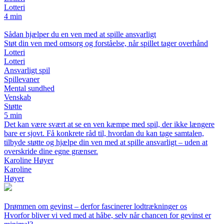
Lotteri
4 min
Sådan hjælper du en ven med at spille ansvarligt
Støt din ven med omsorg og forståelse, når spillet tager overhånd
Lotteri
Lotteri
Ansvarligt spil
Spillevaner
Mental sundhed
Venskab
Støtte
5 min
Det kan være svært at se en ven kæmpe med spil, der ikke længere
bare er sjovt. Få konkrete råd til, hvordan du kan tage samtalen,
tilbyde støtte og hjælpe din ven med at spille ansvarligt – uden at
overskride dine egne grænser.
Karoline Høyer
Karoline
Høyer
Drømmen om gevinst – derfor fascinerer lodtrækninger os
Hvorfor bliver vi ved med at håbe, selv når chancen for gevinst er