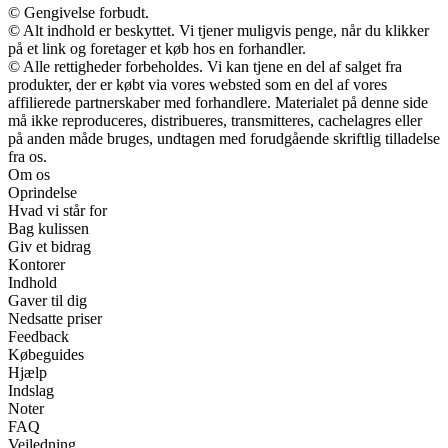
© Gengivelse forbudt.
© Alt indhold er beskyttet. Vi tjener muligvis penge, når du klikker
på et link og foretager et køb hos en forhandler.
© Alle rettigheder forbeholdes. Vi kan tjene en del af salget fra
produkter, der er købt via vores websted som en del af vores
affilierede partnerskaber med forhandlere. Materialet på denne side
må ikke reproduceres, distribueres, transmitteres, cachelagres eller
på anden måde bruges, undtagen med forudgående skriftlig tilladelse
fra os.
Om os
Oprindelse
Hvad vi står for
Bag kulissen
Giv et bidrag
Kontorer
Indhold
Gaver til dig
Nedsatte priser
Feedback
Købeguides
Hjælp
Indslag
Noter
FAQ
Vejledning