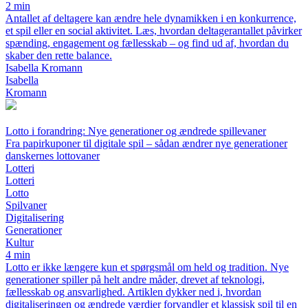
2 min
Antallet af deltagere kan ændre hele dynamikken i en konkurrence,
et spil eller en social aktivitet. Læs, hvordan deltagerantallet påvirker
spænding, engagement og fællesskab – og find ud af, hvordan du
skaber den rette balance.
Isabella Kromann
Isabella
Kromann
Lotto i forandring: Nye generationer og ændrede spillevaner
Fra papirkuponer til digitale spil – sådan ændrer nye generationer
danskernes lottovaner
Lotteri
Lotteri
Lotto
Spilvaner
Digitalisering
Generationer
Kultur
4 min
Lotto er ikke længere kun et spørgsmål om held og tradition. Nye
generationer spiller på helt andre måder, drevet af teknologi,
fællesskab og ansvarlighed. Artiklen dykker ned i, hvordan
digitaliseringen og ændrede værdier forvandler et klassisk spil til en