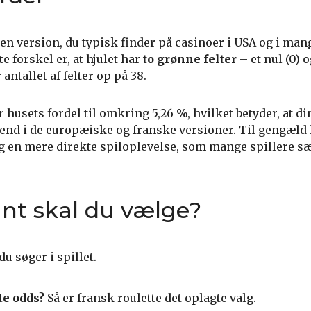
en version, du typisk finder på casinoer i USA og i man
e forskel er, at hjulet har
to grønne felter
– et nul (0) o
antallet af felter op på 38.
husets fordel til omkring 5,26 %, hvilket betyder, at d
re end i de europæiske og franske versioner. Til gengæld 
og en mere direkte spiloplevelse, som mange spillere sæ
ant skal du vælge?
u søger i spillet.
te odds?
Så er fransk roulette det oplagte valg.