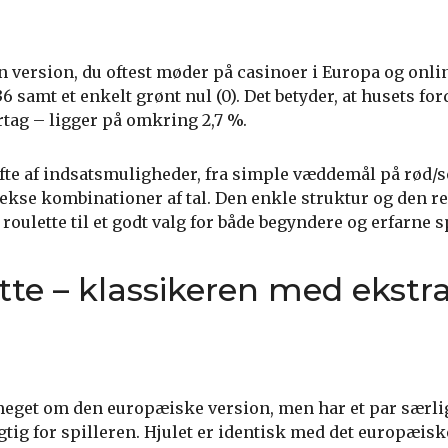
 version, du oftest møder på casinoer i Europa og onlin
l 36 samt et enkelt grønt nul (0). Det betyder, at husets for
rtag – ligger på omkring 2,7 %.
vifte af indsatsmuligheder, fra simple væddemål på rød/s
ekse kombinationer af tal. Den enkle struktur og den rel
oulette til et godt valg for både begyndere og erfarne sp
tte – klassikeren med ekstr
eget om den europæiske version, men har et par særlig
tig for spilleren. Hjulet er identisk med det europæiske