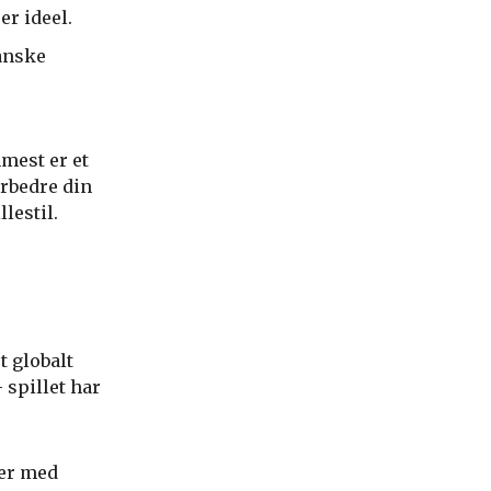
r ideel.
anske
mmest er et
orbedre din
lestil.
t globalt
 spillet har
ner med