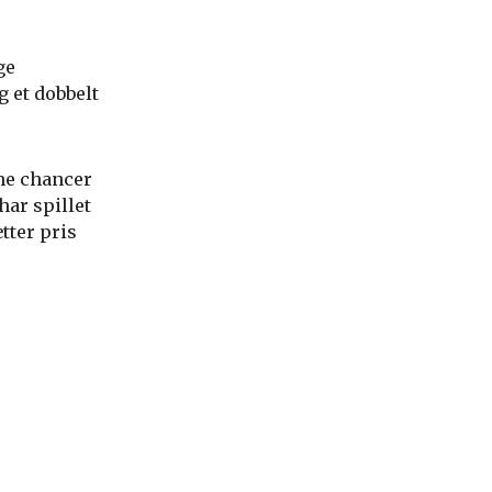
ge
g et dobbelt
ine chancer
har spillet
tter pris