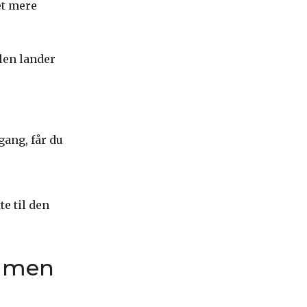
et mere
len lander
gang, får du
te til den
, men