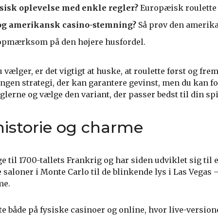
ssisk oplevelse med enkle regler?
Europæisk roulette e
 og amerikansk casino-stemning?
Så prøv den amerik
opmærksom på den højere husfordel.
vælger, er det vigtigt at huske, at roulette først og fre
ingen strategi, der kan garantere gevinst, men du kan f
lerne og vælge den variant, der passer bedst til din spil
historie og charme
e til 1700-tallets Frankrig og har siden udviklet sig til e
saloner i Monte Carlo til de blinkende lys i Las Vegas –
me.
tte både på fysiske casinoer og online, hvor live-versio