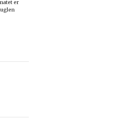
matet er
kuglen